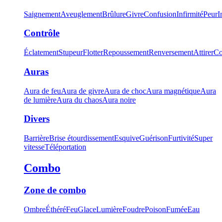
Saignement
Aveuglement
Brûlure
Givre
Confusion
Infirmité
Peur
I
Contrôle
Éclatement
Stupeur
Flotter
Repoussement
Renversement
Attirer
Co
Auras
Aura de feu
Aura de givre
Aura de choc
Aura magnétique
Aura
de lumière
Aura du chaos
Aura noire
Divers
Barrière
Brise étourdissement
Esquive
Guérison
Furtivité
Super
vitesse
Téléportation
Combo
Zone de combo
Ombre
Éthéré
Feu
Glace
Lumière
Foudre
Poison
Fumée
Eau