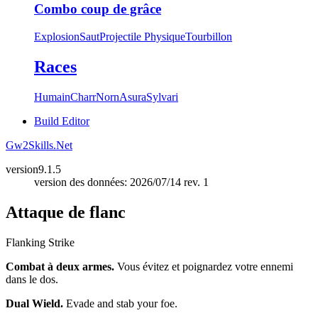
Combo coup de grâce
Explosion
Saut
Projectile Physique
Tourbillon
Races
Humain
Charr
Norn
Asura
Sylvari
Build Editor
Gw2Skills.Net
version
9.1.5
version des données: 2026/07/14 rev. 1
Attaque de flanc
Flanking Strike
Combat à deux armes.
Vous évitez et poignardez votre ennemi
dans le dos.
Dual Wield.
Evade and stab your foe.