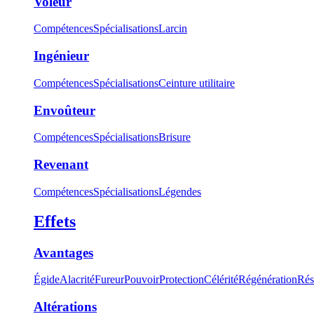
Voleur
Compétences
Spécialisations
Larcin
Ingénieur
Compétences
Spécialisations
Ceinture utilitaire
Envoûteur
Compétences
Spécialisations
Brisure
Revenant
Compétences
Spécialisations
Légendes
Effets
Avantages
Égide
Alacrité
Fureur
Pouvoir
Protection
Célérité
Régénération
Rés
Altérations