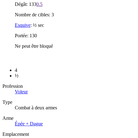
Dégât: 133
0.5
Nombre de cibles: 3
Esquive
: ½ sec
Portée: 130
Ne peut être bloqué
4
½
Profession
Voleur
Type
Combat à deux armes
Arme
Épée + Dague
Emplacement