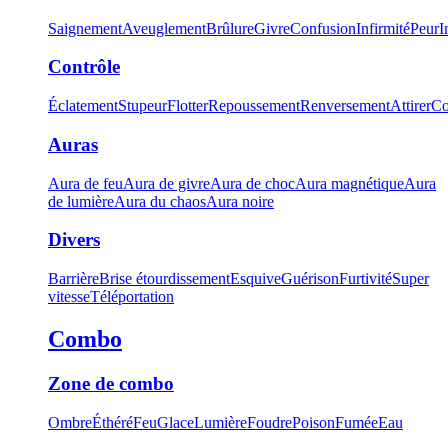
Saignement
Aveuglement
Brûlure
Givre
Confusion
Infirmité
Peur
I
Contrôle
Éclatement
Stupeur
Flotter
Repoussement
Renversement
Attirer
Co
Auras
Aura de feu
Aura de givre
Aura de choc
Aura magnétique
Aura
de lumière
Aura du chaos
Aura noire
Divers
Barrière
Brise étourdissement
Esquive
Guérison
Furtivité
Super
vitesse
Téléportation
Combo
Zone de combo
Ombre
Éthéré
Feu
Glace
Lumière
Foudre
Poison
Fumée
Eau