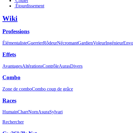
Couler
Étourdissement
Wiki
Professions
Élémentaliste
Guerrier
Rôdeur
Nécromant
Gardien
Voleur
Ingénieur
Envo
Effets
Avantages
Altérations
Contrôle
Auras
Divers
Combo
Zone de combo
Combo coup de grâce
Races
Humain
Charr
Norn
Asura
Sylvari
Rechercher