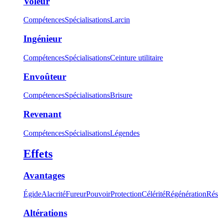
Voleur
Compétences
Spécialisations
Larcin
Ingénieur
Compétences
Spécialisations
Ceinture utilitaire
Envoûteur
Compétences
Spécialisations
Brisure
Revenant
Compétences
Spécialisations
Légendes
Effets
Avantages
Égide
Alacrité
Fureur
Pouvoir
Protection
Célérité
Régénération
Rés
Altérations