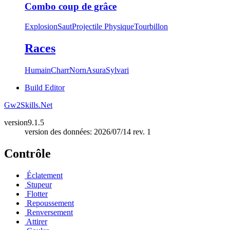
Combo coup de grâce
Explosion
Saut
Projectile Physique
Tourbillon
Races
Humain
Charr
Norn
Asura
Sylvari
Build Editor
Gw2Skills.Net
version
9.1.5
version des données: 2026/07/14 rev. 1
Contrôle
Éclatement
Stupeur
Flotter
Repoussement
Renversement
Attirer