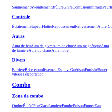
Saignement
Aveuglement
Brûlure
Givre
Confusion
Infirmité
Peur
I
Contrôle
Éclatement
Stupeur
Flotter
Repoussement
Renversement
Attirer
Co
Auras
Aura de feu
Aura de givre
Aura de choc
Aura magnétique
Aura
de lumière
Aura du chaos
Aura noire
Divers
Barrière
Brise étourdissement
Esquive
Guérison
Furtivité
Super
vitesse
Téléportation
Combo
Zone de combo
Ombre
Éthéré
Feu
Glace
Lumière
Foudre
Poison
Fumée
Eau