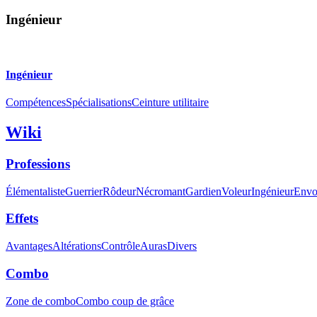
Ingénieur
Ingénieur
Compétences
Spécialisations
Ceinture utilitaire
Wiki
Professions
Élémentaliste
Guerrier
Rôdeur
Nécromant
Gardien
Voleur
Ingénieur
Envo
Effets
Avantages
Altérations
Contrôle
Auras
Divers
Combo
Zone de combo
Combo coup de grâce