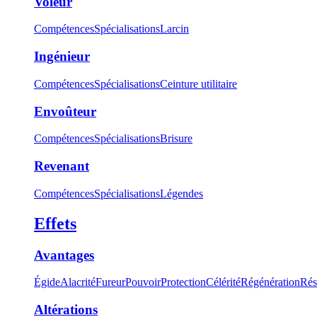
Voleur
Compétences
Spécialisations
Larcin
Ingénieur
Compétences
Spécialisations
Ceinture utilitaire
Envoûteur
Compétences
Spécialisations
Brisure
Revenant
Compétences
Spécialisations
Légendes
Effets
Avantages
Égide
Alacrité
Fureur
Pouvoir
Protection
Célérité
Régénération
Rés
Altérations