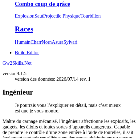
Combo coup de grâce
Explosion
Saut
Projectile Physique
Tourbillon
Races
Humain
Charr
Norn
Asura
Sylvari
Build Editor
Gw2Skills.Net
version
9.1.5
version des données: 2026/07/14 rev. 1
Ingénieur
Je pourrais vous l’expliquer en détail, mais c’est mieux
est que je vous montre.
Maître du carnage mécanisé, l’ingénieur affectionne les explosifs, les
gadgets, les élixirs et toutes sortes d’appareils dangereux. Capable
de prendre le contrôle d’une zone entière à l’aide de tourelles, il sait
également soutenir ses alliés avec des armes alchimiques ou encore