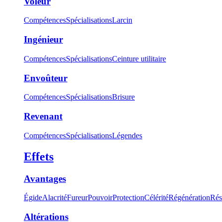
Voleur
Compétences
Spécialisations
Larcin
Ingénieur
Compétences
Spécialisations
Ceinture utilitaire
Envoûteur
Compétences
Spécialisations
Brisure
Revenant
Compétences
Spécialisations
Légendes
Effets
Avantages
Égide
Alacrité
Fureur
Pouvoir
Protection
Célérité
Régénération
Rés
Altérations