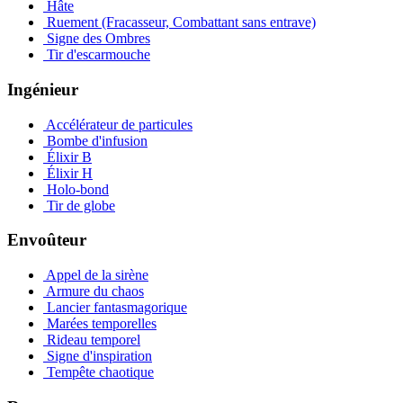
Hâte
Ruement (Fracasseur, Combattant sans entrave)
Signe des Ombres
Tir d'escarmouche
Ingénieur
Accélérateur de particules
Bombe d'infusion
Élixir B
Élixir H
Holo-bond
Tir de globe
Envoûteur
Appel de la sirène
Armure du chaos
Lancier fantasmagorique
Marées temporelles
Rideau temporel
Signe d'inspiration
Tempête chaotique