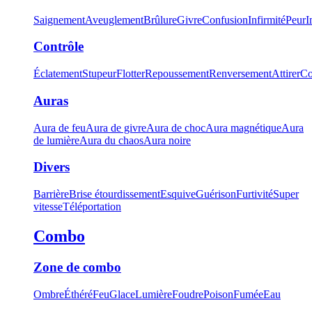
Saignement
Aveuglement
Brûlure
Givre
Confusion
Infirmité
Peur
I
Contrôle
Éclatement
Stupeur
Flotter
Repoussement
Renversement
Attirer
Co
Auras
Aura de feu
Aura de givre
Aura de choc
Aura magnétique
Aura
de lumière
Aura du chaos
Aura noire
Divers
Barrière
Brise étourdissement
Esquive
Guérison
Furtivité
Super
vitesse
Téléportation
Combo
Zone de combo
Ombre
Éthéré
Feu
Glace
Lumière
Foudre
Poison
Fumée
Eau