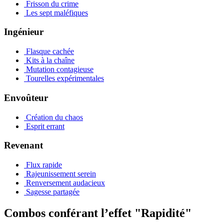
Frisson du crime
Les sept maléfiques
Ingénieur
Flasque cachée
Kits à la chaîne
Mutation contagieuse
Tourelles expérimentales
Envoûteur
Création du chaos
Esprit errant
Revenant
Flux rapide
Rajeunissement serein
Renversement audacieux
Sagesse partagée
Combos conférant l’effet "Rapidité"