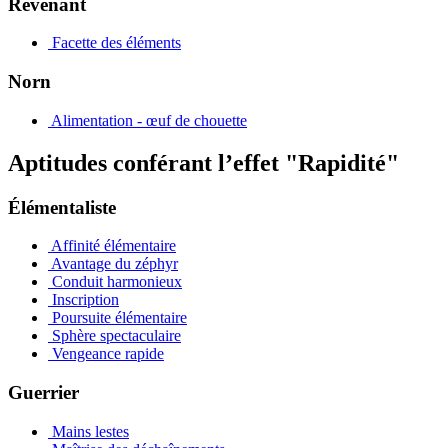
Revenant
Facette des éléments
Norn
Alimentation - œuf de chouette
Aptitudes conférant l’effet "Rapidité"
Élémentaliste
Affinité élémentaire
Avantage du zéphyr
Conduit harmonieux
Inscription
Poursuite élémentaire
Sphère spectaculaire
Vengeance rapide
Guerrier
Mains lestes