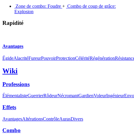
Zone de combo: Foudre
+
Combo de coup de grâce:
Explosion
Rapidité
Avantages
Égide
Alacrité
Fureur
Pouvoir
Protection
Célérité
Régénération
Résistanc
Wiki
Professions
Élémentaliste
Guerrier
Rôdeur
Nécromant
Gardien
Voleur
Ingénieur
Envo
Effets
Avantages
Altérations
Contrôle
Auras
Divers
Combo