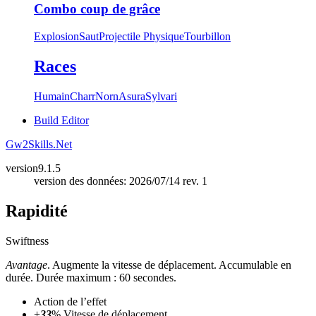
Combo coup de grâce
Explosion
Saut
Projectile Physique
Tourbillon
Races
Humain
Charr
Norn
Asura
Sylvari
Build Editor
Gw2Skills.Net
version
9.1.5
version des données: 2026/07/14 rev. 1
Rapidité
Swiftness
Avantage
. Augmente la vitesse de déplacement. Accumulable en
durée. Durée maximum : 60 secondes.
Action de l’effet
+
33
% Vitesse de déplacement