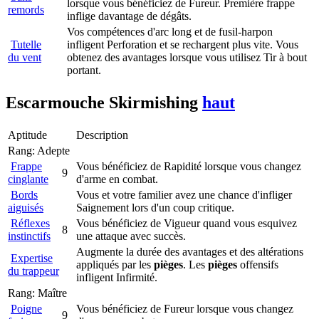
lorsque vous bénéficiez de Fureur. Première frappe
remords
inflige davantage de dégâts.
Vos compétences d'arc long et de fusil-harpon
Tutelle
infligent Perforation et se rechargent plus vite. Vous
du vent
obtenez des avantages lorsque vous utilisez Tir à bout
portant.
Escarmouche
Skirmishing
haut
Aptitude
Description
Rang: Adepte
Frappe
Vous bénéficiez de Rapidité lorsque vous changez
9
cinglante
d'arme en combat.
Bords
Vous et votre familier avez une chance d'infliger
aiguisés
Saignement lors d'un coup critique.
Réflexes
Vous bénéficiez de Vigueur quand vous esquivez
8
instinctifs
une attaque avec succès.
Augmente la durée des avantages et des altérations
Expertise
appliqués par les
pièges
. Les
pièges
offensifs
du trappeur
infligent Infirmité.
Rang: Maître
Poigne
Vous bénéficiez de Fureur lorsque vous changez
9