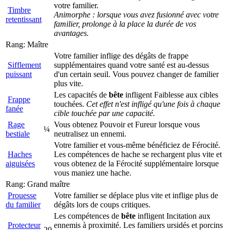
votre familier.
Timbre
Animorphe : lorsque vous avez fusionné avec votre
retentissant
familier, prolonge à la place la durée de vos
avantages.
Rang: Maître
Votre familier inflige des dégâts de frappe
Sifflement
supplémentaires quand votre santé est au-dessus
puissant
d'un certain seuil. Vous pouvez changer de familier
plus vite.
Les capacités de
bête
infligent Faiblesse aux cibles
Frappe
touchées.
Cet effet n'est infligé qu'une fois à chaque
fanée
cible touchée par une capacité.
Rage
Vous obtenez Pouvoir et Fureur lorsque vous
¼
bestiale
neutralisez un ennemi.
Votre familier et vous-même bénéficiez de Férocité.
Haches
Les compétences de hache se rechargent plus vite et
aiguisées
vous obtenez de la Férocité supplémentaire lorsque
vous maniez une hache.
Rang: Grand maître
Prouesse
Votre familier se déplace plus vite et inflige plus de
du familier
dégâts lors de coups critiques.
Les compétences de
bête
infligent Incitation aux
Protecteur
ennemis à proximité. Les familiers ursidés et porcins
20