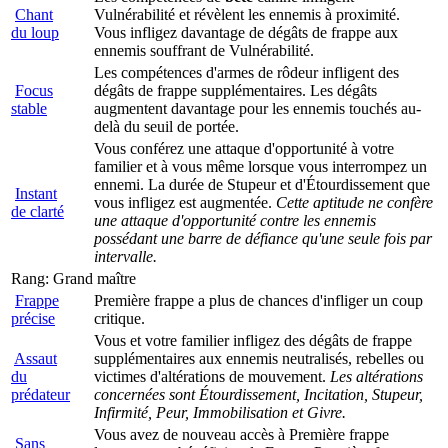
Chant
Vulnérabilité et révèlent les ennemis à proximité.
du loup
Vous infligez davantage de dégâts de frappe aux
ennemis souffrant de Vulnérabilité.
Les compétences d'armes de rôdeur infligent des
Focus
dégâts de frappe supplémentaires. Les dégâts
stable
augmentent davantage pour les ennemis touchés au-
delà du seuil de portée.
Vous conférez une attaque d'opportunité à votre
familier et à vous même lorsque vous interrompez un
ennemi. La durée de Stupeur et d'Étourdissement que
Instant
vous infligez est augmentée.
Cette aptitude ne confère
de clarté
une attaque d'opportunité contre les ennemis
possédant une barre de défiance qu'une seule fois par
intervalle.
Rang: Grand maître
Frappe
Première frappe a plus de chances d'infliger un coup
précise
critique.
Vous et votre familier infligez des dégâts de frappe
Assaut
supplémentaires aux ennemis neutralisés, rebelles ou
du
victimes d'altérations de mouvement.
Les altérations
prédateur
concernées sont Étourdissement, Incitation, Stupeur,
Infirmité, Peur, Immobilisation et Givre.
Vous avez de nouveau accès à Première frappe
Sans