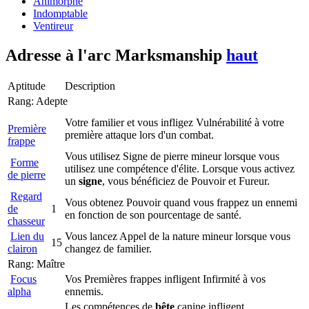
Animorphe
Indomptable
Ventireur
Adresse à l'arc
Marksmanship
haut
Aptitude
Description
Rang: Adepte
Votre familier et vous infligez Vulnérabilité à votre
Première
première attaque lors d'un combat.
frappe
Vous utilisez Signe de pierre mineur lorsque vous
Forme
utilisez une compétence d'élite. Lorsque vous activez
de pierre
un
signe
, vous bénéficiez de Pouvoir et Fureur.
Regard
Vous obtenez Pouvoir quand vous frappez un ennemi
de
1
en fonction de son pourcentage de santé.
chasseur
Lien du
Vous lancez Appel de la nature mineur lorsque vous
15
clairon
changez de familier.
Rang: Maître
Focus
Vos Premières frappes infligent Infirmité à vos
alpha
ennemis.
Les compétences de
bête
canine infligent