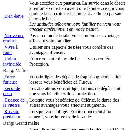
Vous accédez aux
postures
. La survie dans le désert
a renforcé votre lien avec votre familier, ce qui vous
confère la capacité de fusionner avec lui en passant
Lien élevé
en mode bestial.
Les aptitudes affectant votre familier peuvent vous
affecter différemment en mode bestial.
Nouveaux
Passer en mode bestial vous confère les avantages
renforts
affectant votre familier.
Vivre à
Utiliser une capacité de
bête
vous confère des
fond
avantages offensifs.
Union
Entrer ou sortir du mode bestial vous confère
invincible
Protection.
Rang: Maître
Force
Vous infligez des dégâts de frappe supplémentaires
furieuse
lorsque vous bénéficiez de Fureur.
Seconde
Les altérations vous infligent moins de dégâts tant
peau
que vous bénéficiez de la protection.
Essence de
Lorsque vous bénéficiez de Célérité, la durée des
5
la vitesse
autres avantages vous affectant augmente.
Ruse du
Lorsque vous infligez Empoisonnement à un
prédateur
ennemi, vous lui volez de la santé.
Rang: Grand maître
Neutraliser un ennemi augmente les dégâts et Dégâts