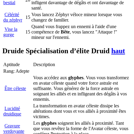
bestial
infligent davantage de dégâts et ont davantage de
santé.
Célérité
Vous lancez Zéphyr véloce mineur lorsque vous
15
du zéphyr
changez de familier.
Quand vous frappez un ennemi à l'aide d'une
Vise la
15
compétence de
Bête
, vous lancez "Attaque !"
gorge
mineur sur l'ennemi.
Druide
Spécialisation d’élite
Druid
haut
Aptitude
Description
Rang: Adepte
Vous accédez aux
glyphes
. Vous vous transformez
en avatar céleste quand votre force astrale est
Être céleste
suffisante. Vous générez de la force astrale en
soignant les alliés et en infligeant des dégâts à vos
ennemis.
La transformation en avatar céleste dissipe les
Lucidité
altérations dont vous et vos alliés à proximité êtes
druidique
victimes.
Les
glyphes
soignent les alliés à proximité. Tant
Gravure
que vous revêtez la forme de l'Avatar céleste, vous
verdoyante
conférez Protection à la place.