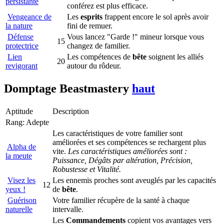
persistante
conférez est plus efficace.
Vengeance de
Les
esprits
frappent encore le sol après avoir
la nature
fini de remuer.
Défense
Vous lancez "Garde !" mineur lorsque vous
15
protectrice
changez de familier.
Lien
Les compétences de
bête
soignent les alliés
20
revigorant
autour du rôdeur.
Domptage
Beastmastery
haut
Aptitude
Description
Rang: Adepte
Les caractéristiques de votre familier sont
améliorées et ses compétences se rechargent plus
Alpha de
vite.
Les caractéristiques améliorées sont :
la meute
Puissance, Dégâts par altération, Précision,
Robustesse et Vitalité.
Visez les
Les ennemis proches sont aveuglés par les capacités
12
yeux !
de
bête
.
Guérison
Votre familier récupère de la santé à chaque
naturelle
intervalle.
Les
Commandements
copient vos avantages vers