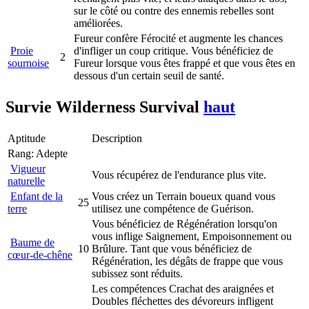
sur le côté ou contre des ennemis rebelles sont
améliorées.
Fureur confère Férocité et augmente les chances
Proie
d'infliger un coup critique. Vous bénéficiez de
2
sournoise
Fureur lorsque vous êtes frappé et que vous êtes en
dessous d'un certain seuil de santé.
Survie
Wilderness Survival
haut
Aptitude
Description
Rang: Adepte
Vigueur
Vous récupérez de l'endurance plus vite.
naturelle
Enfant de la
Vous créez un Terrain boueux quand vous
25
terre
utilisez une compétence de Guérison.
Vous bénéficiez de Régénération lorsqu'on
vous inflige Saignement, Empoisonnement ou
Baume de
10
Brûlure. Tant que vous bénéficiez de
cœur-de-chêne
Régénération, les dégâts de frappe que vous
subissez sont réduits.
Les compétences Crachat des araignées et
Doubles fléchettes des dévoreurs infligent