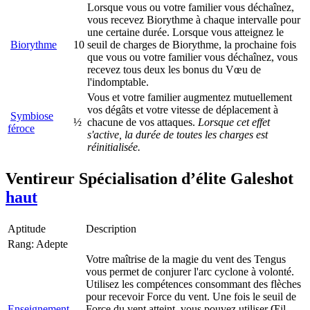
Lorsque vous ou votre familier vous déchaînez,
vous recevez Biorythme à chaque intervalle pour
une certaine durée. Lorsque vous atteignez le
Biorythme
10
seuil de charges de Biorythme, la prochaine fois
que vous ou votre familier vous déchaînez, vous
recevez tous deux les bonus du Vœu de
l'indomptable.
Vous et votre familier augmentez mutuellement
vos dégâts et votre vitesse de déplacement à
Symbiose
½
chacune de vos attaques.
Lorsque cet effet
féroce
s'active, la durée de toutes les charges est
réinitialisée.
Ventireur
Spécialisation d’élite
Galeshot
haut
Aptitude
Description
Rang: Adepte
Votre maîtrise de la magie du vent des Tengus
vous permet de conjurer l'arc cyclone à volonté.
Utilisez les compétences consommant des flèches
pour recevoir Force du vent. Une fois le seuil de
Enseignement
Force du vent atteint, vous pouvez utiliser Œil-