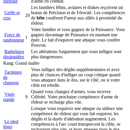
furieuse
d'arme en combat.
Les familiers félins, aviaires et drakes reçoivent un
Griffe et
bonus de Précision et de Férocité. Les compétences
20
croc
de
bête
confèrent Fureur aux alliés à proximité du
rôdeur.
Votre familier et vous gagnez de la Puissance. Vous
Force de
gagnez davantage de Puissance en maniant une
1
randonneur
épée. Le fait d'esquiver une attaque vous confère
Pouvoir.
Barbelures
Les altérations Saignement que vous infligez sont
dissimulées
plus dangereuses.
Rang: Grand maître
Vous infligez des dégâts supplémentaires et avez
Tactiques
plus de chances d'infliger un coup critique quand
de
vous attaquez dans le dos, sur le côté, ou si votre
chasseur
cible est rebelle.
Quand vous changez d'armes, vous recevez
Visée
9
Célérité. Votre prochaine compétence d'arme de
rapide
rôdeur se recharge plus vite.
Lorsque vous esquivez une attaque ou utilisez une
compétence de rôdeur qui vous fait esquiver, les
dégâts et la durée d'altération augmentent. Les
Le pied
compétences à l'arc court transpercent la cible, se
léger
rechargent plus vite, et leurs attaques dans le dos,