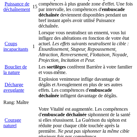
Puissance de
compétences à plus grande zone d'effet. Une fois
15
déchaînement
par intervalle, les compétences d'
embuscade
déchaînée
deviennent disponibles pendant un
bref instant après avoir utilisé Puissance
déchaînée.
Lorsque vous neutralisez un ennemi, vous lui
infligez des altérations en fonction de votre état
Coups
actuel.
Les effets suivants neutralisent la cible :
1
incapacitants
Étourdissement, Stupeur, Repoussement,
Attraction, Renversement, Flottaison, Noyade,
Projection, Incitation et Peur.
Bouclier de
Les
sortilèges
confèrent Barrière à votre familier
la nature
et vous-même.
Explosion venimeuse inflige davantage de
Décharge
dégâts et Aveuglement en plus de ses autres
aveuglante
effets. Les compétences d'
embuscade
déchaînée
infligent davantage de dégâts.
Rang: Maître
Votre Vitalité est augmentée. Les compétences
d'
embuscade déchaînée
siphonnent de la santé
Courage
si elles réussissent. La Guérison du siphon est
naturel
réduite pour chaque cible touchée après la
première.
Ne peut pas siphonner la même cible
plusieurs fois par compétence.