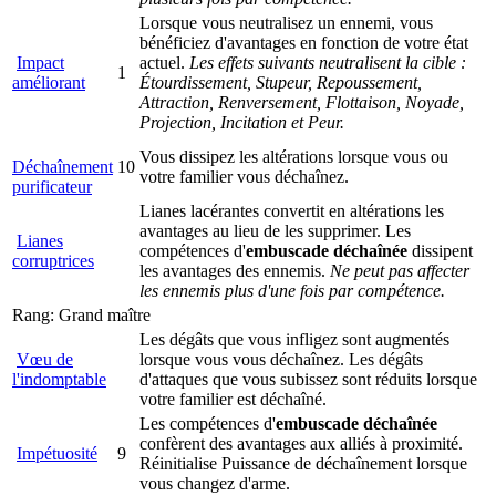
Lorsque vous neutralisez un ennemi, vous
bénéficiez d'avantages en fonction de votre état
Impact
actuel.
Les effets suivants neutralisent la cible :
1
améliorant
Étourdissement, Stupeur, Repoussement,
Attraction, Renversement, Flottaison, Noyade,
Projection, Incitation et Peur.
Vous dissipez les altérations lorsque vous ou
Déchaînement
10
votre familier vous déchaînez.
purificateur
Lianes lacérantes convertit en altérations les
avantages au lieu de les supprimer. Les
Lianes
compétences d'
embuscade déchaînée
dissipent
corruptrices
les avantages des ennemis.
Ne peut pas affecter
les ennemis plus d'une fois par compétence.
Rang: Grand maître
Les dégâts que vous infligez sont augmentés
Vœu de
lorsque vous vous déchaînez. Les dégâts
l'indomptable
d'attaques que vous subissez sont réduits lorsque
votre familier est déchaîné.
Les compétences d'
embuscade déchaînée
confèrent des avantages aux alliés à proximité.
Impétuosité
9
Réinitialise Puissance de déchaînement lorsque
vous changez d'arme.