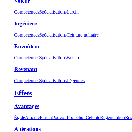
Voleur
Compétences
Spécialisations
Larcin
Ingénieur
Compétences
Spécialisations
Ceinture utilitaire
Envoûteur
Compétences
Spécialisations
Brisure
Revenant
Compétences
Spécialisations
Légendes
Effets
Avantages
Égide
Alacrité
Fureur
Pouvoir
Protection
Célérité
Régénération
Rés
Altérations