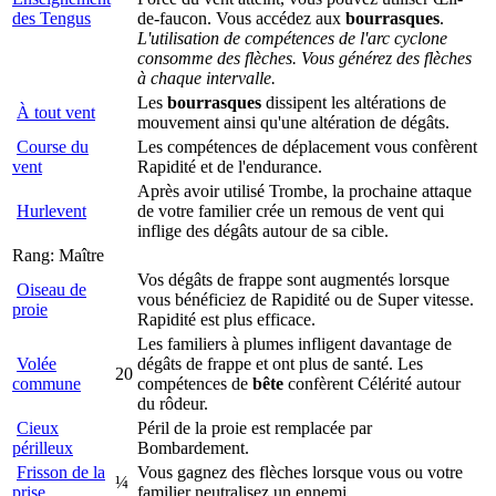
des Tengus
de-faucon. Vous accédez aux
bourrasques
.
L'utilisation de compétences de l'arc cyclone
consomme des flèches. Vous générez des flèches
à chaque intervalle.
Les
bourrasques
dissipent les altérations de
À tout vent
mouvement ainsi qu'une altération de dégâts.
Course du
Les compétences de déplacement vous confèrent
vent
Rapidité et de l'endurance.
Après avoir utilisé Trombe, la prochaine attaque
Hurlevent
de votre familier crée un remous de vent qui
inflige des dégâts autour de sa cible.
Rang: Maître
Vos dégâts de frappe sont augmentés lorsque
Oiseau de
vous bénéficiez de Rapidité ou de Super vitesse.
proie
Rapidité est plus efficace.
Les familiers à plumes infligent davantage de
Volée
dégâts de frappe et ont plus de santé. Les
20
commune
compétences de
bête
confèrent Célérité autour
du rôdeur.
Cieux
Péril de la proie est remplacée par
périlleux
Bombardement.
Frisson de la
Vous gagnez des flèches lorsque vous ou votre
¼
prise
familier neutralisez un ennemi.