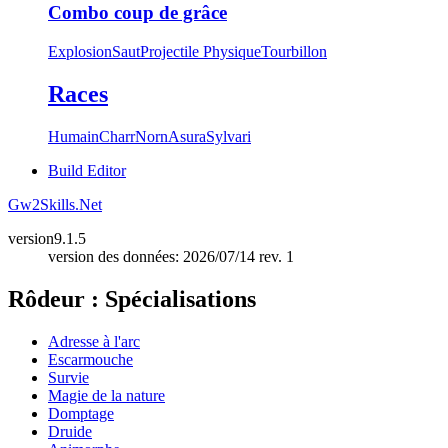
Combo coup de grâce
Explosion
Saut
Projectile Physique
Tourbillon
Races
Humain
Charr
Norn
Asura
Sylvari
Build Editor
Gw2Skills.Net
version
9.1.5
version des données: 2026/07/14 rev. 1
Rôdeur : Spécialisations
Adresse à l'arc
Escarmouche
Survie
Magie de la nature
Domptage
Druide