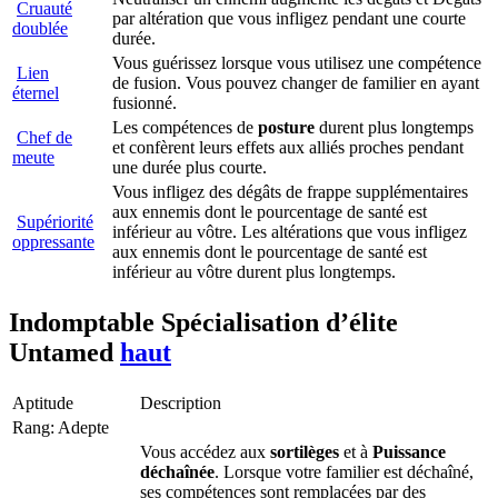
Cruauté
par altération que vous infligez pendant une courte
doublée
durée.
Vous guérissez lorsque vous utilisez une compétence
Lien
de fusion. Vous pouvez changer de familier en ayant
éternel
fusionné.
Les compétences de
posture
durent plus longtemps
Chef de
et confèrent leurs effets aux alliés proches pendant
meute
une durée plus courte.
Vous infligez des dégâts de frappe supplémentaires
aux ennemis dont le pourcentage de santé est
Supériorité
inférieur au vôtre. Les altérations que vous infligez
oppressante
aux ennemis dont le pourcentage de santé est
inférieur au vôtre durent plus longtemps.
Indomptable
Spécialisation d’élite
Untamed
haut
Aptitude
Description
Rang: Adepte
Vous accédez aux
sortilèges
et à
Puissance
déchaînée
. Lorsque votre familier est déchaîné,
ses compétences sont remplacées par des