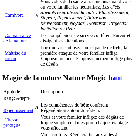
Vous volez de la santé aux ennemis quand vous
ou votre familier les neutralisez.
Les effets
suivants neutralisent la cible : Étourdissement,
Carnivore
¼
Stupeur, Repoussement, Attraction,
Renversement, Noyade, Flottaison, Projection,
Incitation ou Peur.
Connaissance
Les compétences de
survie
confèrent Fureur et
de la nature
dissipent les altérations.
Lorsque vous utilisez une capacité de
bête
, la
Maîtrise du
première attaque de votre familier inflige
poison
Empoisonnement. Empoisonnement inflige plus
de dégâts.
Magie de la nature
Nature Magic
haut
Aptitude
Description
Rang: Adepte
Les compétences de
bête
confèrent
20
Rajeunissement
Régénération autour du rôdeur.
Vous et votre familier infligez des dégâts de
Chasse
frappe supplémentaires pour chaque avantage
prodigue
vous affectant.
Vous conférez Régénération aux alliés à