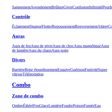
Saignement
Aveuglement
Brûlure
Givre
Confusion
Infirmité
Peur
I
Contrôle
Éclatement
Stupeur
Flotter
Repoussement
Renversement
Attirer
Co
Auras
Aura de feu
Aura de givre
Aura de choc
Aura magnétique
Aura
de lumière
Aura du chaos
Aura noire
Divers
Barrière
Brise étourdissement
Esquive
Guérison
Furtivité
Super
vitesse
Téléportation
Combo
Zone de combo
Ombre
Éthéré
Feu
Glace
Lumière
Foudre
Poison
Fumée
Eau