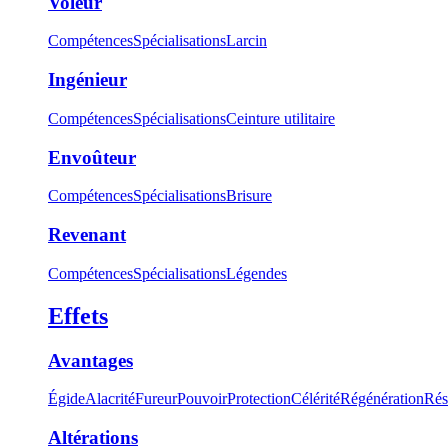
Voleur
Compétences
Spécialisations
Larcin
Ingénieur
Compétences
Spécialisations
Ceinture utilitaire
Envoûteur
Compétences
Spécialisations
Brisure
Revenant
Compétences
Spécialisations
Légendes
Effets
Avantages
Égide
Alacrité
Fureur
Pouvoir
Protection
Célérité
Régénération
Rés
Altérations