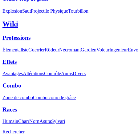
Explosion
Saut
Projectile Physique
Tourbillon
Wiki
Professions
Élémentaliste
Guerrier
Rôdeur
Nécromant
Gardien
Voleur
Ingénieur
Envo
Effets
Avantages
Altérations
Contrôle
Auras
Divers
Combo
Zone de combo
Combo coup de grâce
Races
Humain
Charr
Norn
Asura
Sylvari
Rechercher