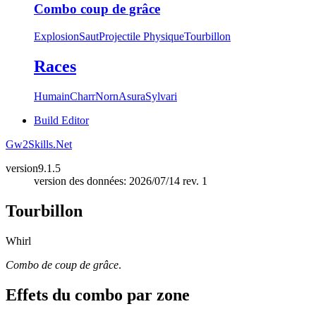
Combo coup de grâce
Explosion
Saut
Projectile Physique
Tourbillon
Races
Humain
Charr
Norn
Asura
Sylvari
Build Editor
Gw2Skills.Net
version
9.1.5
version des données: 2026/07/14 rev. 1
Tourbillon
Whirl
Combo de coup de grâce
.
Effets du combo par zone