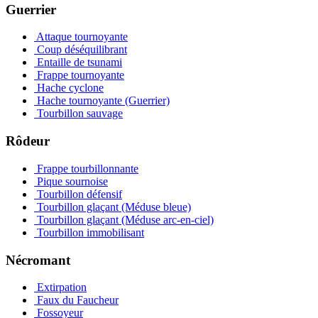
Guerrier
Attaque tournoyante
Coup déséquilibrant
Entaille de tsunami
Frappe tournoyante
Hache cyclone
Hache tournoyante (Guerrier)
Tourbillon sauvage
Rôdeur
Frappe tourbillonnante
Pique sournoise
Tourbillon défensif
Tourbillon glaçant (Méduse bleue)
Tourbillon glaçant (Méduse arc-en-ciel)
Tourbillon immobilisant
Nécromant
Extirpation
Faux du Faucheur
Fossoyeur