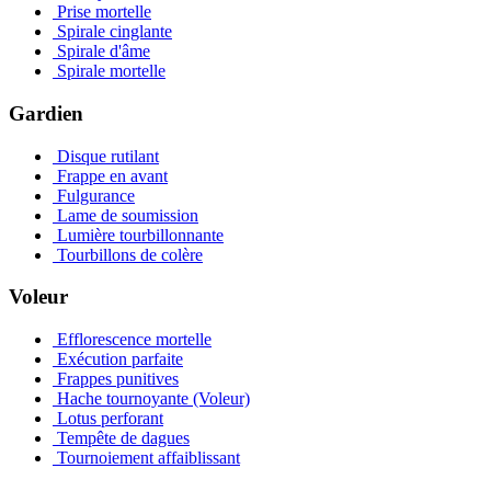
Prise mortelle
Spirale cinglante
Spirale d'âme
Spirale mortelle
Gardien
Disque rutilant
Frappe en avant
Fulgurance
Lame de soumission
Lumière tourbillonnante
Tourbillons de colère
Voleur
Efflorescence mortelle
Exécution parfaite
Frappes punitives
Hache tournoyante (Voleur)
Lotus perforant
Tempête de dagues
Tournoiement affaiblissant