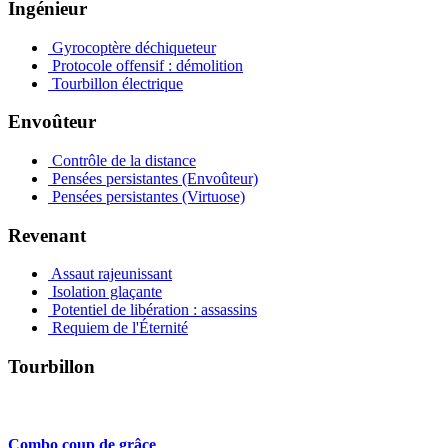
Ingénieur
Gyrocoptère déchiqueteur
Protocole offensif : démolition
Tourbillon électrique
Envoûteur
Contrôle de la distance
Pensées persistantes (Envoûteur)
Pensées persistantes (Virtuose)
Revenant
Assaut rajeunissant
Isolation glaçante
Potentiel de libération : assassins
Requiem de l'Éternité
Tourbillon
Combo coup de grâce