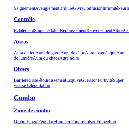
Saignement
Aveuglement
Brûlure
Givre
Confusion
Infirmité
Peur
I
Contrôle
Éclatement
Stupeur
Flotter
Repoussement
Renversement
Attirer
Co
Auras
Aura de feu
Aura de givre
Aura de choc
Aura magnétique
Aura
de lumière
Aura du chaos
Aura noire
Divers
Barrière
Brise étourdissement
Esquive
Guérison
Furtivité
Super
vitesse
Téléportation
Combo
Zone de combo
Ombre
Éthéré
Feu
Glace
Lumière
Foudre
Poison
Fumée
Eau