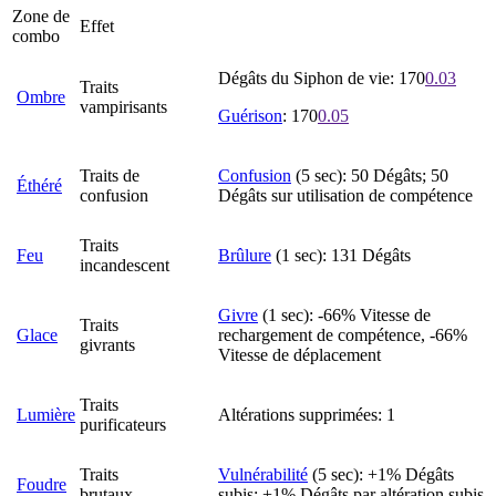
Zone de
Effet
combo
Dégâts du Siphon de vie: 170
0.03
Traits
Ombre
vampirisants
Guérison
: 170
0.05
Traits de
Confusion
(5 sec): 50 Dégâts; 50
Éthéré
confusion
Dégâts sur utilisation de compétence
Traits
Feu
Brûlure
(1 sec): 131 Dégâts
incandescent
Givre
(1 sec): -66% Vitesse de
Traits
Glace
rechargement de compétence, -66%
givrants
Vitesse de déplacement
Traits
Lumière
Altérations supprimées: 1
purificateurs
Traits
Vulnérabilité
(5 sec): +1% Dégâts
Foudre
brutaux
subis; +1% Dégâts par altération subis