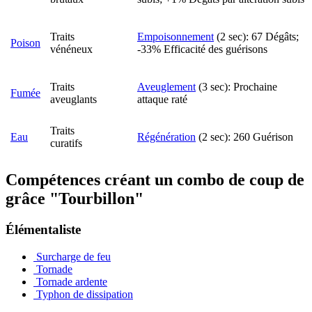
Traits
Empoisonnement
(2 sec): 67 Dégâts;
Poison
vénéneux
-33% Efficacité des guérisons
Traits
Aveuglement
(3 sec): Prochaine
Fumée
aveuglants
attaque raté
Traits
Eau
Régénération
(2 sec): 260 Guérison
curatifs
Compétences créant un combo de coup de
grâce "Tourbillon"
Élémentaliste
Surcharge de feu
Tornade
Tornade ardente
Typhon de dissipation