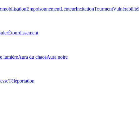
mmobilisation
Empoisonnement
Lenteur
Incitation
Tourment
Vulnérabilité
uler
Étourdissement
e lumière
Aura du chaos
Aura noire
tesse
Téléportation