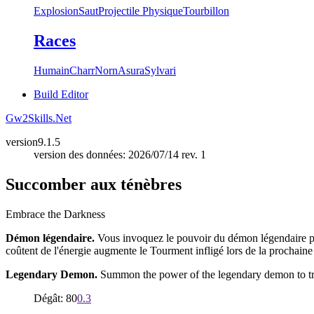
Explosion
Saut
Projectile Physique
Tourbillon
Races
Humain
Charr
Norn
Asura
Sylvari
Build Editor
Gw2Skills.Net
version
9.1.5
version des données: 2026/07/14 rev. 1
Succomber aux ténèbres
Embrace the Darkness
Démon légendaire.
Vous invoquez le pouvoir du démon légendaire pou
coûtent de l'énergie augmente le Tourment infligé lors de la prochaine
Legendary Demon.
Summon the power of the legendary demon to trans
Dégât: 80
0.3