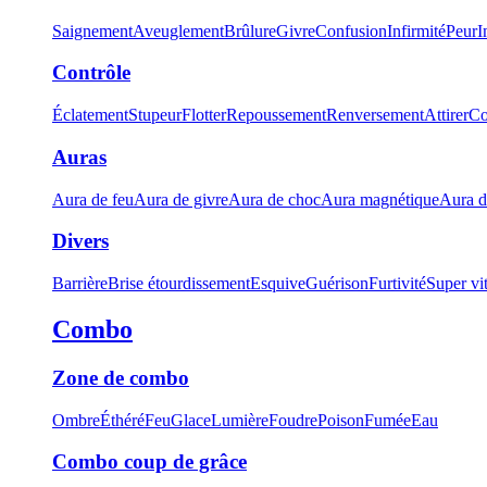
Saignement
Aveuglement
Brûlure
Givre
Confusion
Infirmité
Peur
I
Contrôle
Éclatement
Stupeur
Flotter
Repoussement
Renversement
Attirer
Co
Auras
Aura de feu
Aura de givre
Aura de choc
Aura magnétique
Aura d
Divers
Barrière
Brise étourdissement
Esquive
Guérison
Furtivité
Super vi
Combo
Zone de combo
Ombre
Éthéré
Feu
Glace
Lumière
Foudre
Poison
Fumée
Eau
Combo coup de grâce