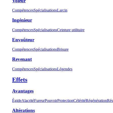
Voleur
Compétences
Spécialisations
Larcin
Ingénieur
Compétences
Spécialisations
Ceinture utilitaire
Envoûteur
Compétences
Spécialisations
Brisure
Revenant
Compétences
Spécialisations
Légendes
Effets
Avantages
Égide
Alacrité
Fureur
Pouvoir
Protection
Célérité
Régénération
Rés
Altérations