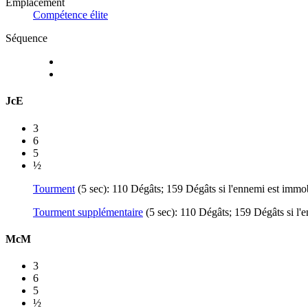
Emplacement
Compétence élite
Séquence
JcE
3
6
5
½
Tourment
(5 sec): 110 Dégâts; 159 Dégâts si l'ennemi est immo
Tourment supplémentaire
(5 sec): 110 Dégâts; 159 Dégâts si l'
McM
3
6
5
½