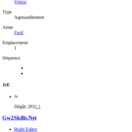
Voleur
Type
Agenouillement
Arme
Fusil
Emplacement
1
Séquence
JcE
¾
Dégât: 293
1.1
Gw2Skills.Net
Build Editor