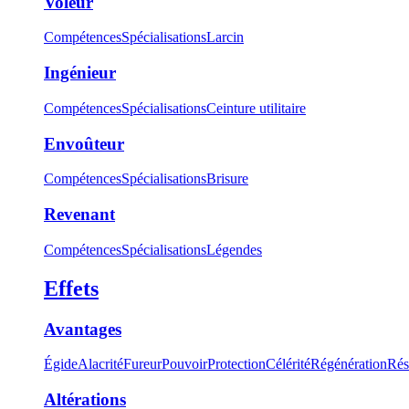
Voleur
Compétences
Spécialisations
Larcin
Ingénieur
Compétences
Spécialisations
Ceinture utilitaire
Envoûteur
Compétences
Spécialisations
Brisure
Revenant
Compétences
Spécialisations
Légendes
Effets
Avantages
Égide
Alacrité
Fureur
Pouvoir
Protection
Célérité
Régénération
Rés
Altérations