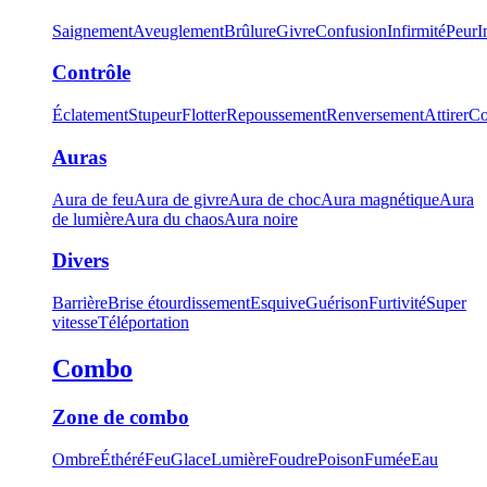
Saignement
Aveuglement
Brûlure
Givre
Confusion
Infirmité
Peur
I
Contrôle
Éclatement
Stupeur
Flotter
Repoussement
Renversement
Attirer
Co
Auras
Aura de feu
Aura de givre
Aura de choc
Aura magnétique
Aura
de lumière
Aura du chaos
Aura noire
Divers
Barrière
Brise étourdissement
Esquive
Guérison
Furtivité
Super
vitesse
Téléportation
Combo
Zone de combo
Ombre
Éthéré
Feu
Glace
Lumière
Foudre
Poison
Fumée
Eau