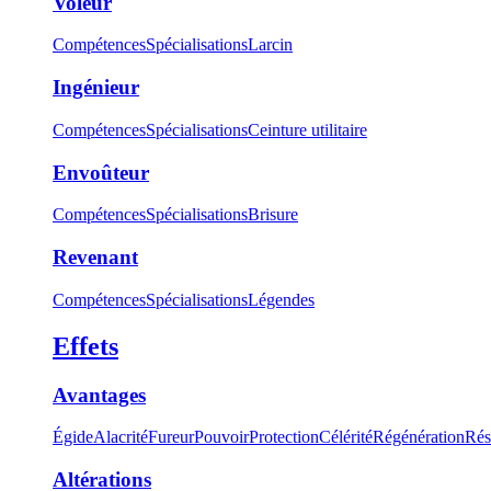
Voleur
Compétences
Spécialisations
Larcin
Ingénieur
Compétences
Spécialisations
Ceinture utilitaire
Envoûteur
Compétences
Spécialisations
Brisure
Revenant
Compétences
Spécialisations
Légendes
Effets
Avantages
Égide
Alacrité
Fureur
Pouvoir
Protection
Célérité
Régénération
Rés
Altérations