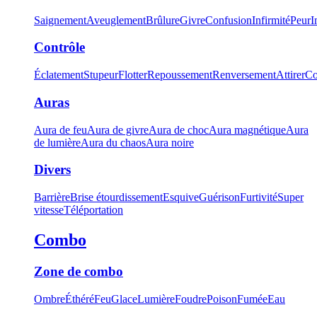
Saignement
Aveuglement
Brûlure
Givre
Confusion
Infirmité
Peur
I
Contrôle
Éclatement
Stupeur
Flotter
Repoussement
Renversement
Attirer
Co
Auras
Aura de feu
Aura de givre
Aura de choc
Aura magnétique
Aura
de lumière
Aura du chaos
Aura noire
Divers
Barrière
Brise étourdissement
Esquive
Guérison
Furtivité
Super
vitesse
Téléportation
Combo
Zone de combo
Ombre
Éthéré
Feu
Glace
Lumière
Foudre
Poison
Fumée
Eau