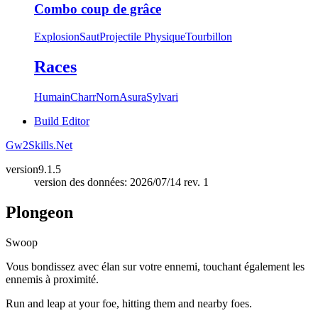
Combo coup de grâce
Explosion
Saut
Projectile Physique
Tourbillon
Races
Humain
Charr
Norn
Asura
Sylvari
Build Editor
Gw2Skills.Net
version
9.1.5
version des données: 2026/07/14 rev. 1
Plongeon
Swoop
Vous bondissez avec élan sur votre ennemi, touchant également les
ennemis à proximité.
Run and leap at your foe, hitting them and nearby foes.