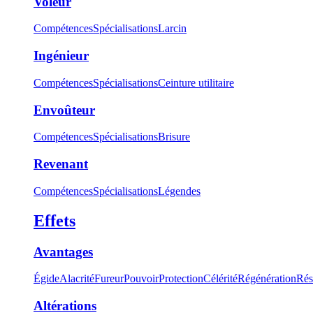
Voleur
Compétences
Spécialisations
Larcin
Ingénieur
Compétences
Spécialisations
Ceinture utilitaire
Envoûteur
Compétences
Spécialisations
Brisure
Revenant
Compétences
Spécialisations
Légendes
Effets
Avantages
Égide
Alacrité
Fureur
Pouvoir
Protection
Célérité
Régénération
Rés
Altérations