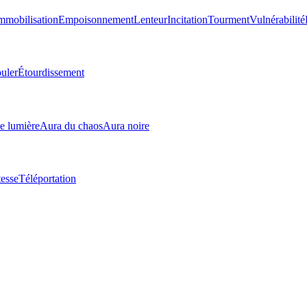
mmobilisation
Empoisonnement
Lenteur
Incitation
Tourment
Vulnérabilité
uler
Étourdissement
e lumière
Aura du chaos
Aura noire
tesse
Téléportation