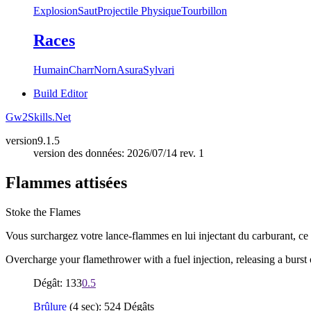
Explosion
Saut
Projectile Physique
Tourbillon
Races
Humain
Charr
Norn
Asura
Sylvari
Build Editor
Gw2Skills.Net
version
9.1.5
version des données: 2026/07/14 rev. 1
Flammes attisées
Stoke the Flames
Vous surchargez votre lance-flammes en lui injectant du carburant, ce
Overcharge your flamethrower with a fuel injection, releasing a burst
Dégât: 133
0.5
Brûlure
(4 sec): 524 Dégâts