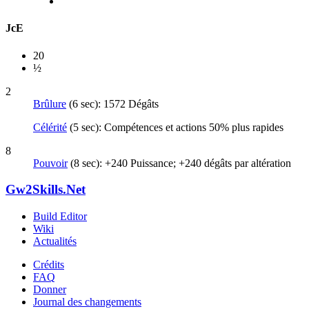
JcE
20
½
2
Brûlure
(6 sec): 1572 Dégâts
Célérité
(5 sec): Compétences et actions 50% plus rapides
8
Pouvoir
(8 sec): +240 Puissance; +240 dégâts par altération
Gw2Skills.Net
Build Editor
Wiki
Actualités
Crédits
FAQ
Donner
Journal des changements