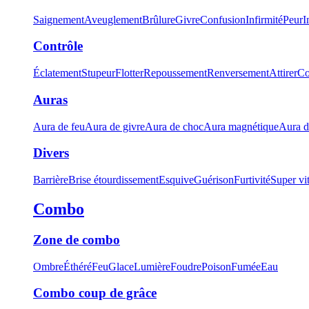
Saignement
Aveuglement
Brûlure
Givre
Confusion
Infirmité
Peur
I
Contrôle
Éclatement
Stupeur
Flotter
Repoussement
Renversement
Attirer
Co
Auras
Aura de feu
Aura de givre
Aura de choc
Aura magnétique
Aura d
Divers
Barrière
Brise étourdissement
Esquive
Guérison
Furtivité
Super vi
Combo
Zone de combo
Ombre
Éthéré
Feu
Glace
Lumière
Foudre
Poison
Fumée
Eau
Combo coup de grâce