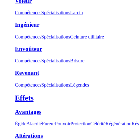
Voleur
Compétences
Spécialisations
Larcin
Ingénieur
Compétences
Spécialisations
Ceinture utilitaire
Envoûteur
Compétences
Spécialisations
Brisure
Revenant
Compétences
Spécialisations
Légendes
Effets
Avantages
Égide
Alacrité
Fureur
Pouvoir
Protection
Célérité
Régénération
Rés
Altérations