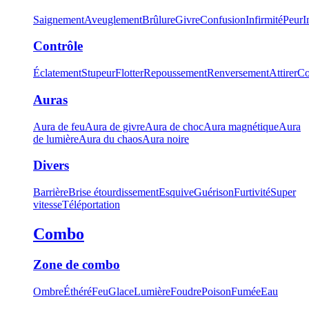
Saignement
Aveuglement
Brûlure
Givre
Confusion
Infirmité
Peur
I
Contrôle
Éclatement
Stupeur
Flotter
Repoussement
Renversement
Attirer
Co
Auras
Aura de feu
Aura de givre
Aura de choc
Aura magnétique
Aura
de lumière
Aura du chaos
Aura noire
Divers
Barrière
Brise étourdissement
Esquive
Guérison
Furtivité
Super
vitesse
Téléportation
Combo
Zone de combo
Ombre
Éthéré
Feu
Glace
Lumière
Foudre
Poison
Fumée
Eau