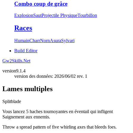
Combo coup de grâce
Explosion
Saut
Projectile Physique
Tourbillon
Races
Humain
Charr
Norn
Asura
Sylvari
Build Editor
Gw2Skills.Net
version
9.1.4
version des données: 2026/06/02 rev. 1
Lames multiples
Splitblade
Vous lancez 5 haches tournoyantes en éventail qui infligent
Saignement aux ennemis.
Throw a spread pattern of five whirling axes that bleeds foes.