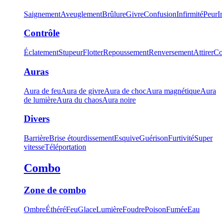
Saignement
Aveuglement
Brûlure
Givre
Confusion
Infirmité
Peur
I
Contrôle
Éclatement
Stupeur
Flotter
Repoussement
Renversement
Attirer
Co
Auras
Aura de feu
Aura de givre
Aura de choc
Aura magnétique
Aura
de lumière
Aura du chaos
Aura noire
Divers
Barrière
Brise étourdissement
Esquive
Guérison
Furtivité
Super
vitesse
Téléportation
Combo
Zone de combo
Ombre
Éthéré
Feu
Glace
Lumière
Foudre
Poison
Fumée
Eau