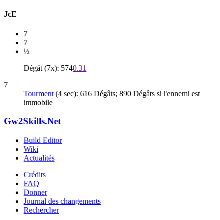
JcE
7
7
½
Dégât (7x): 574
0.31
7
Tourment
(4 sec): 616 Dégâts; 890 Dégâts si l'ennemi est
immobile
Gw2Skills.Net
Build Editor
Wiki
Actualités
Crédits
FAQ
Donner
Journal des changements
Rechercher