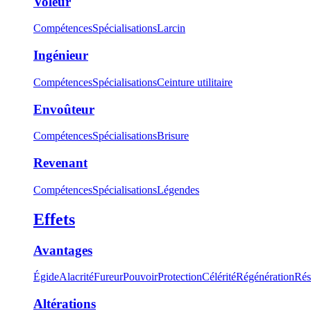
Voleur
Compétences
Spécialisations
Larcin
Ingénieur
Compétences
Spécialisations
Ceinture utilitaire
Envoûteur
Compétences
Spécialisations
Brisure
Revenant
Compétences
Spécialisations
Légendes
Effets
Avantages
Égide
Alacrité
Fureur
Pouvoir
Protection
Célérité
Régénération
Rés
Altérations