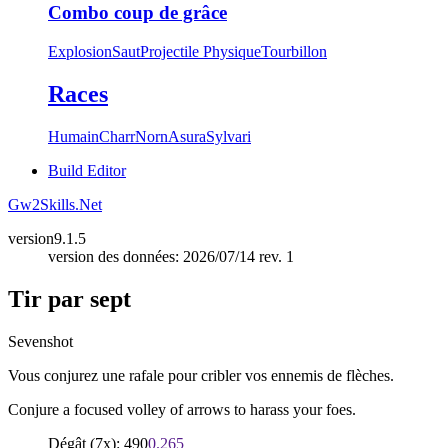
Combo coup de grâce
Explosion
Saut
Projectile Physique
Tourbillon
Races
Humain
Charr
Norn
Asura
Sylvari
Build Editor
Gw2Skills.Net
version
9.1.5
version des données: 2026/07/14 rev. 1
Tir par sept
Sevenshot
Vous conjurez une rafale pour cribler vos ennemis de flèches.
Conjure a focused volley of arrows to harass your foes.
Dégât (7x): 490
0.265