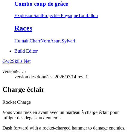
Combo coup de grâce
Explosion
Saut
Projectile Physique
Tourbillon
Races
Humain
Charr
Norn
Asura
Sylvari
Build Editor
Gw2Skills.Net
version
9.1.5
version des données: 2026/07/14 rev. 1
Charge éclair
Rocket Charge
Vous vous ruez en avant avec un marteau à charge éclair pour
infliger des dégâts aux ennemis.
Dash forward with a rocket-charged hammer to damage enemies.