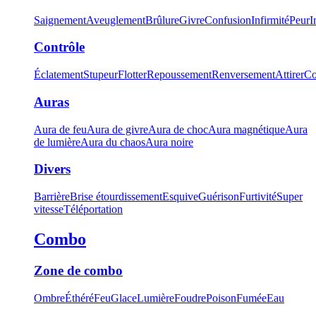
Saignement
Aveuglement
Brûlure
Givre
Confusion
Infirmité
Peur
I
Contrôle
Éclatement
Stupeur
Flotter
Repoussement
Renversement
Attirer
Co
Auras
Aura de feu
Aura de givre
Aura de choc
Aura magnétique
Aura
de lumière
Aura du chaos
Aura noire
Divers
Barrière
Brise étourdissement
Esquive
Guérison
Furtivité
Super
vitesse
Téléportation
Combo
Zone de combo
Ombre
Éthéré
Feu
Glace
Lumière
Foudre
Poison
Fumée
Eau