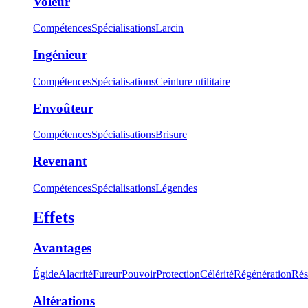
Voleur
Compétences
Spécialisations
Larcin
Ingénieur
Compétences
Spécialisations
Ceinture utilitaire
Envoûteur
Compétences
Spécialisations
Brisure
Revenant
Compétences
Spécialisations
Légendes
Effets
Avantages
Égide
Alacrité
Fureur
Pouvoir
Protection
Célérité
Régénération
Rés
Altérations