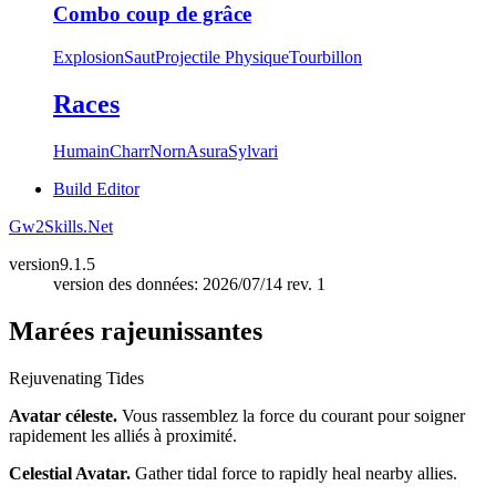
Combo coup de grâce
Explosion
Saut
Projectile Physique
Tourbillon
Races
Humain
Charr
Norn
Asura
Sylvari
Build Editor
Gw2Skills.Net
version
9.1.5
version des données: 2026/07/14 rev. 1
Marées rajeunissantes
Rejuvenating Tides
Avatar céleste.
Vous rassemblez la force du courant pour soigner
rapidement les alliés à proximité.
Celestial Avatar.
Gather tidal force to rapidly heal nearby allies.