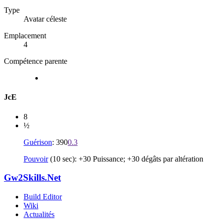
Type
Avatar céleste
Emplacement
4
Compétence parente
JcE
8
½
Guérison
: 390
0.3
Pouvoir
(10 sec): +30 Puissance; +30 dégâts par altération
Gw2Skills.Net
Build Editor
Wiki
Actualités