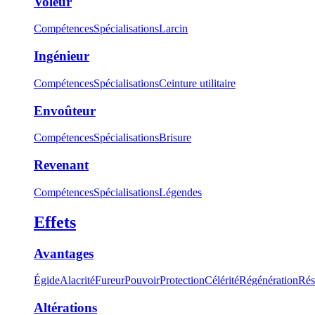
Voleur
Compétences
Spécialisations
Larcin
Ingénieur
Compétences
Spécialisations
Ceinture utilitaire
Envoûteur
Compétences
Spécialisations
Brisure
Revenant
Compétences
Spécialisations
Légendes
Effets
Avantages
Égide
Alacrité
Fureur
Pouvoir
Protection
Célérité
Régénération
Rés
Altérations