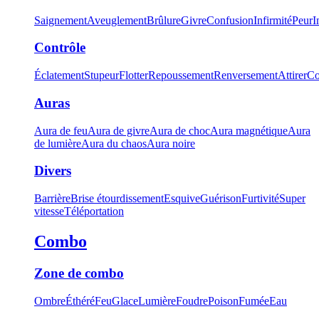
Saignement
Aveuglement
Brûlure
Givre
Confusion
Infirmité
Peur
I
Contrôle
Éclatement
Stupeur
Flotter
Repoussement
Renversement
Attirer
Co
Auras
Aura de feu
Aura de givre
Aura de choc
Aura magnétique
Aura
de lumière
Aura du chaos
Aura noire
Divers
Barrière
Brise étourdissement
Esquive
Guérison
Furtivité
Super
vitesse
Téléportation
Combo
Zone de combo
Ombre
Éthéré
Feu
Glace
Lumière
Foudre
Poison
Fumée
Eau