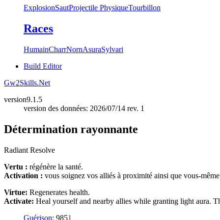
Explosion
Saut
Projectile Physique
Tourbillon
Races
Humain
Charr
Norn
Asura
Sylvari
Build Editor
Gw2Skills.Net
version
9.1.5
version des données: 2026/07/14 rev. 1
Détermination rayonnante
Radiant Resolve
Vertu :
régénère la santé.
Activation :
vous soignez vos alliés à proximité ainsi que vous-même e
Virtue:
Regenerates health.
Activate:
Heal yourself and nearby allies while granting light aura. T
Guérison
: 985
1