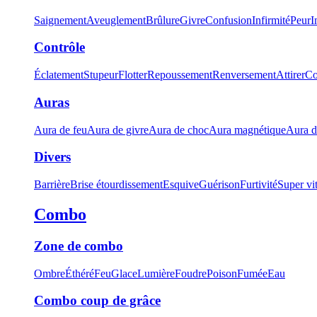
Saignement
Aveuglement
Brûlure
Givre
Confusion
Infirmité
Peur
I
Contrôle
Éclatement
Stupeur
Flotter
Repoussement
Renversement
Attirer
Co
Auras
Aura de feu
Aura de givre
Aura de choc
Aura magnétique
Aura d
Divers
Barrière
Brise étourdissement
Esquive
Guérison
Furtivité
Super vi
Combo
Zone de combo
Ombre
Éthéré
Feu
Glace
Lumière
Foudre
Poison
Fumée
Eau
Combo coup de grâce