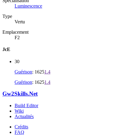
Spécialisation
Luminescence
Type
Vertu
Emplacement
F2
JcE
30
Guérison
: 1625
1.4
Guérison
: 1625
1.4
Gw2Skills.Net
Build Editor
Wiki
Actualités
Crédits
FAQ