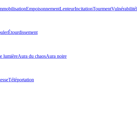
mmobilisation
Empoisonnement
Lenteur
Incitation
Tourment
Vulnérabilité
uler
Étourdissement
e lumière
Aura du chaos
Aura noire
tesse
Téléportation