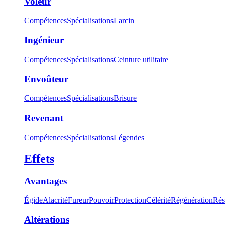
Voleur
Compétences
Spécialisations
Larcin
Ingénieur
Compétences
Spécialisations
Ceinture utilitaire
Envoûteur
Compétences
Spécialisations
Brisure
Revenant
Compétences
Spécialisations
Légendes
Effets
Avantages
Égide
Alacrité
Fureur
Pouvoir
Protection
Célérité
Régénération
Rés
Altérations