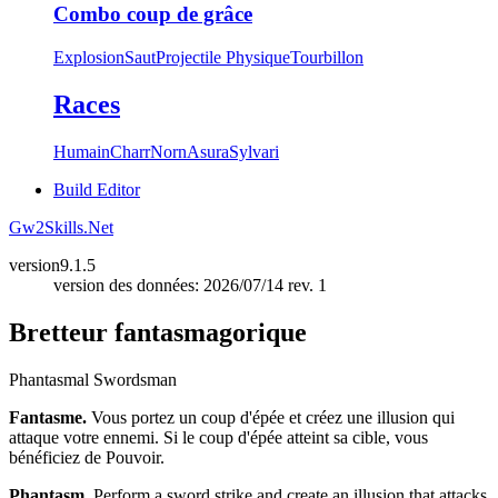
Combo coup de grâce
Explosion
Saut
Projectile Physique
Tourbillon
Races
Humain
Charr
Norn
Asura
Sylvari
Build Editor
Gw2Skills.Net
version
9.1.5
version des données: 2026/07/14 rev. 1
Bretteur fantasmagorique
Phantasmal Swordsman
Fantasme.
Vous portez un coup d'épée et créez une illusion qui
attaque votre ennemi. Si le coup d'épée atteint sa cible, vous
bénéficiez de Pouvoir.
Phantasm.
Perform a sword strike and create an illusion that attacks