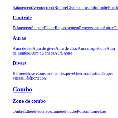
Saignement
Aveuglement
Brûlure
Givre
Confusion
Infirmité
Peur
I
Contrôle
Éclatement
Stupeur
Flotter
Repoussement
Renversement
Attirer
Co
Auras
Aura de feu
Aura de givre
Aura de choc
Aura magnétique
Aura
de lumière
Aura du chaos
Aura noire
Divers
Barrière
Brise étourdissement
Esquive
Guérison
Furtivité
Super
vitesse
Téléportation
Combo
Zone de combo
Ombre
Éthéré
Feu
Glace
Lumière
Foudre
Poison
Fumée
Eau