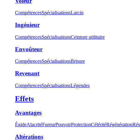
Voleur
Compétences
Spécialisations
Larcin
Ingénieur
Compétences
Spécialisations
Ceinture utilitaire
Envoûteur
Compétences
Spécialisations
Brisure
Revenant
Compétences
Spécialisations
Légendes
Effets
Avantages
Égide
Alacrité
Fureur
Pouvoir
Protection
Célérité
Régénération
Rés
Altérations