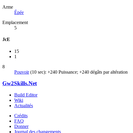
Arme
Épée
Emplacement
5
JcE
15
1
8
Pouvoir
(10 sec): +240 Puissance; +240 dégâts par altération
Gw2Skills.Net
Build Editor
Wiki
Actualités
Crédits
FAQ
Donner
Journal des changements