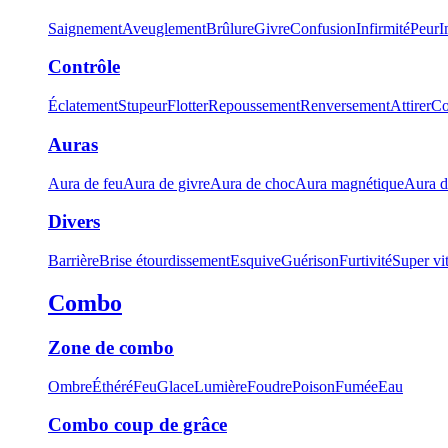
Saignement
Aveuglement
Brûlure
Givre
Confusion
Infirmité
Peur
I
Contrôle
Éclatement
Stupeur
Flotter
Repoussement
Renversement
Attirer
Co
Auras
Aura de feu
Aura de givre
Aura de choc
Aura magnétique
Aura d
Divers
Barrière
Brise étourdissement
Esquive
Guérison
Furtivité
Super vi
Combo
Zone de combo
Ombre
Éthéré
Feu
Glace
Lumière
Foudre
Poison
Fumée
Eau
Combo coup de grâce