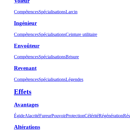
Voleur
Compétences
Spécialisations
Larcin
Ingénieur
Compétences
Spécialisations
Ceinture utilitaire
Envoûteur
Compétences
Spécialisations
Brisure
Revenant
Compétences
Spécialisations
Légendes
Effets
Avantages
Égide
Alacrité
Fureur
Pouvoir
Protection
Célérité
Régénération
Rés
Altérations