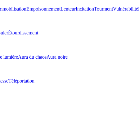
mmobilisation
Empoisonnement
Lenteur
Incitation
Tourment
Vulnérabilité
uler
Étourdissement
e lumière
Aura du chaos
Aura noire
tesse
Téléportation