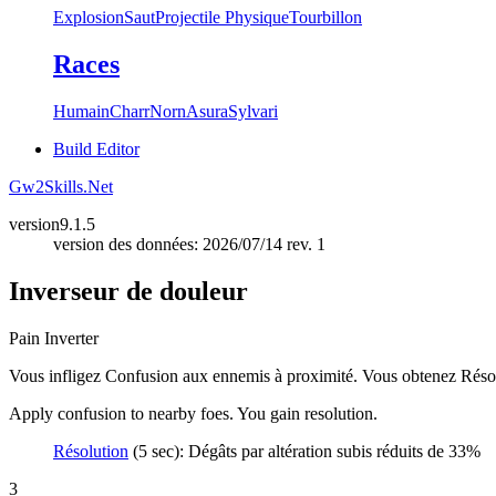
Explosion
Saut
Projectile Physique
Tourbillon
Races
Humain
Charr
Norn
Asura
Sylvari
Build Editor
Gw2Skills.Net
version
9.1.5
version des données: 2026/07/14 rev. 1
Inverseur de douleur
Pain Inverter
Vous infligez Confusion aux ennemis à proximité. Vous obtenez Réso
Apply confusion to nearby foes. You gain resolution.
Résolution
(5 sec): Dégâts par altération subis réduits de 33%
3