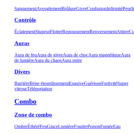
Saignement
Aveuglement
Brûlure
Givre
Confusion
Infirmité
Peur
I
Contrôle
Éclatement
Stupeur
Flotter
Repoussement
Renversement
Attirer
Co
Auras
Aura de feu
Aura de givre
Aura de choc
Aura magnétique
Aura
de lumière
Aura du chaos
Aura noire
Divers
Barrière
Brise étourdissement
Esquive
Guérison
Furtivité
Super
vitesse
Téléportation
Combo
Zone de combo
Ombre
Éthéré
Feu
Glace
Lumière
Foudre
Poison
Fumée
Eau