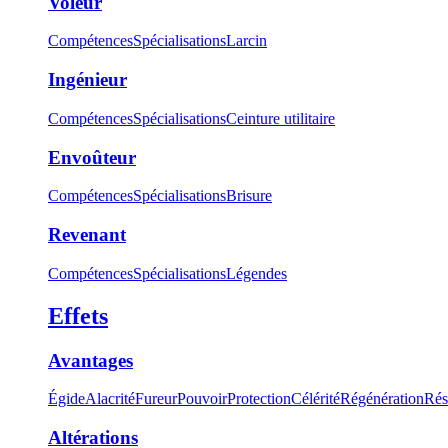
Voleur
Compétences
Spécialisations
Larcin
Ingénieur
Compétences
Spécialisations
Ceinture utilitaire
Envoûteur
Compétences
Spécialisations
Brisure
Revenant
Compétences
Spécialisations
Légendes
Effets
Avantages
Égide
Alacrité
Fureur
Pouvoir
Protection
Célérité
Régénération
Rés
Altérations