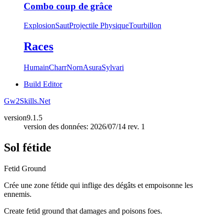
Combo coup de grâce
Explosion
Saut
Projectile Physique
Tourbillon
Races
Humain
Charr
Norn
Asura
Sylvari
Build Editor
Gw2Skills.Net
version
9.1.5
version des données: 2026/07/14 rev. 1
Sol fétide
Fetid Ground
Crée une zone fétide qui inflige des dégâts et empoisonne les
ennemis.
Create fetid ground that damages and poisons foes.