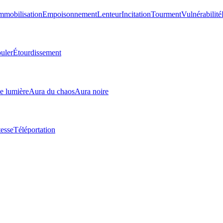
mmobilisation
Empoisonnement
Lenteur
Incitation
Tourment
Vulnérabilité
uler
Étourdissement
e lumière
Aura du chaos
Aura noire
tesse
Téléportation