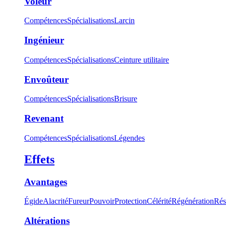
Voleur
Compétences
Spécialisations
Larcin
Ingénieur
Compétences
Spécialisations
Ceinture utilitaire
Envoûteur
Compétences
Spécialisations
Brisure
Revenant
Compétences
Spécialisations
Légendes
Effets
Avantages
Égide
Alacrité
Fureur
Pouvoir
Protection
Célérité
Régénération
Rés
Altérations