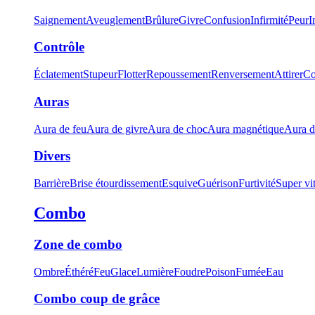
Saignement
Aveuglement
Brûlure
Givre
Confusion
Infirmité
Peur
I
Contrôle
Éclatement
Stupeur
Flotter
Repoussement
Renversement
Attirer
Co
Auras
Aura de feu
Aura de givre
Aura de choc
Aura magnétique
Aura d
Divers
Barrière
Brise étourdissement
Esquive
Guérison
Furtivité
Super vi
Combo
Zone de combo
Ombre
Éthéré
Feu
Glace
Lumière
Foudre
Poison
Fumée
Eau
Combo coup de grâce