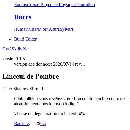
Explosion
Saut
Projectile Physique
Tourbillon
Races
Humain
Charr
Norn
Asura
Sylvari
Build Editor
Gw2Skills.Net
version
9.1.5
version des données: 2026/07/14 rev. 1
Linceul de l'ombre
Enter Shadow Shroud
Cible alliée :
vous revêtez votre Linceul de l'ombre et ancrez l'a
aléatoirement dans le rayon indiqué.
Vitesse de dégénération du linceul: 4%
Barrière
: 1428
0.5