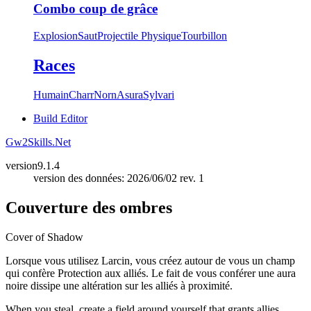
Combo coup de grâce
Explosion
Saut
Projectile Physique
Tourbillon
Races
Humain
Charr
Norn
Asura
Sylvari
Build Editor
Gw2Skills.Net
version
9.1.4
version des données: 2026/06/02 rev. 1
Couverture des ombres
Cover of Shadow
Lorsque vous utilisez Larcin, vous créez autour de vous un champ
qui confère Protection aux alliés. Le fait de vous conférer une aura
noire dissipe une altération sur les alliés à proximité.
When you steal, create a field around yourself that grants allies