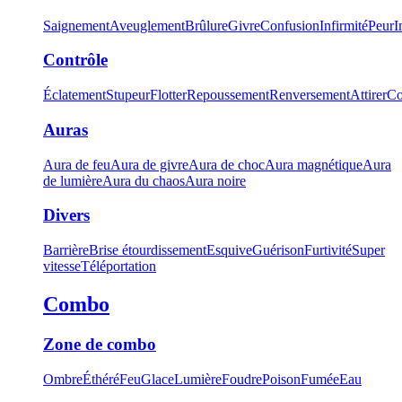
Saignement
Aveuglement
Brûlure
Givre
Confusion
Infirmité
Peur
I
Contrôle
Éclatement
Stupeur
Flotter
Repoussement
Renversement
Attirer
Co
Auras
Aura de feu
Aura de givre
Aura de choc
Aura magnétique
Aura
de lumière
Aura du chaos
Aura noire
Divers
Barrière
Brise étourdissement
Esquive
Guérison
Furtivité
Super
vitesse
Téléportation
Combo
Zone de combo
Ombre
Éthéré
Feu
Glace
Lumière
Foudre
Poison
Fumée
Eau