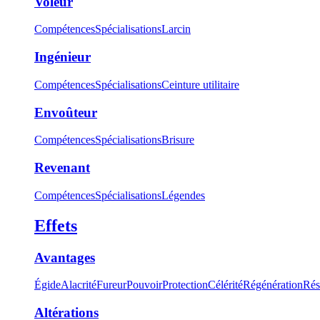
Voleur
Compétences
Spécialisations
Larcin
Ingénieur
Compétences
Spécialisations
Ceinture utilitaire
Envoûteur
Compétences
Spécialisations
Brisure
Revenant
Compétences
Spécialisations
Légendes
Effets
Avantages
Égide
Alacrité
Fureur
Pouvoir
Protection
Célérité
Régénération
Rés
Altérations