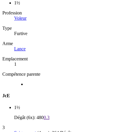
1½
Profession
Voleur
Type
Furtive
Arme
Lance
Emplacement
1
Compétence parente
JcE
1½
Dégât (6x): 480
0.3
3