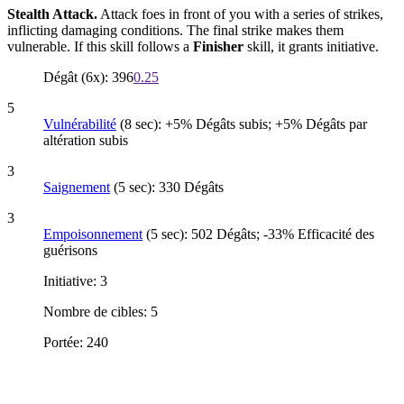
Stealth Attack.
Attack foes in front of you with a series of strikes,
inflicting damaging conditions. The final strike makes them
vulnerable. If this skill follows a
Finisher
skill, it grants initiative.
Dégât (6x): 396
0.25
5
Vulnérabilité
(8 sec): +5% Dégâts subis; +5% Dégâts par
altération subis
3
Saignement
(5 sec): 330 Dégâts
3
Empoisonnement
(5 sec): 502 Dégâts; -33% Efficacité des
guérisons
Initiative: 3
Nombre de cibles: 5
Portée: 240