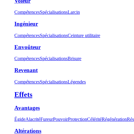
Voleur
Compétences
Spécialisations
Larcin
Ingénieur
Compétences
Spécialisations
Ceinture utilitaire
Envoûteur
Compétences
Spécialisations
Brisure
Revenant
Compétences
Spécialisations
Légendes
Effets
Avantages
Égide
Alacrité
Fureur
Pouvoir
Protection
Célérité
Régénération
Rés
Altérations