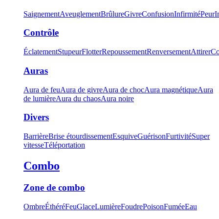
Saignement
Aveuglement
Brûlure
Givre
Confusion
Infirmité
Peur
I
Contrôle
Éclatement
Stupeur
Flotter
Repoussement
Renversement
Attirer
Co
Auras
Aura de feu
Aura de givre
Aura de choc
Aura magnétique
Aura
de lumière
Aura du chaos
Aura noire
Divers
Barrière
Brise étourdissement
Esquive
Guérison
Furtivité
Super
vitesse
Téléportation
Combo
Zone de combo
Ombre
Éthéré
Feu
Glace
Lumière
Foudre
Poison
Fumée
Eau