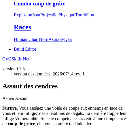
Combo coup de grâce
Explosion
Saut
Projectile Physique
Tourbillon
Races
Humain
Charr
Norn
Asura
Sylvari
Build Editor
Gw2Skills.Net
version
9.1.5
version des données: 2026/07/14 rev. 1
Assaut des cendres
Ashen Assault
Furtive.
Vous assénez une volée de coups aux ennemis en face de
vous et leur infligez des altérations de dégâts. La dernière frappe leur
inflige Vulnérabilité. Si cette compétence succède à une compétence
de
coup de grâce
, elle vous confère de l'initiative.