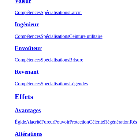
Voleur
Compétences
Spécialisations
Larcin
Ingénieur
Compétences
Spécialisations
Ceinture utilitaire
Envoûteur
Compétences
Spécialisations
Brisure
Revenant
Compétences
Spécialisations
Légendes
Effets
Avantages
Égide
Alacrité
Fureur
Pouvoir
Protection
Célérité
Régénération
Rés
Altérations