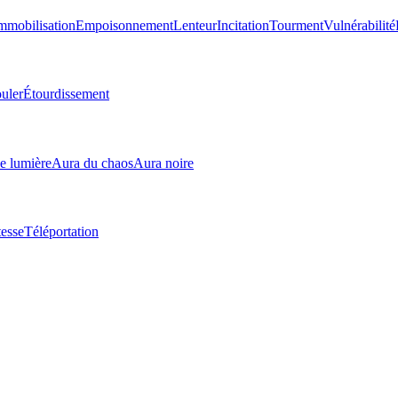
mmobilisation
Empoisonnement
Lenteur
Incitation
Tourment
Vulnérabilité
uler
Étourdissement
e lumière
Aura du chaos
Aura noire
tesse
Téléportation