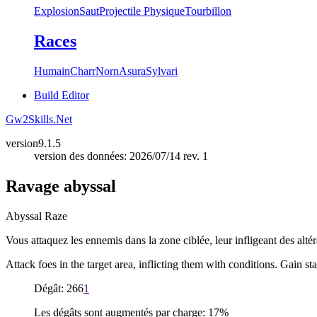
Explosion
Saut
Projectile Physique
Tourbillon
Races
Humain
Charr
Norn
Asura
Sylvari
Build Editor
Gw2Skills.Net
version
9.1.5
version des données: 2026/07/14 rev. 1
Ravage abyssal
Abyssal Raze
Vous attaquez les ennemis dans la zone ciblée, leur infligeant des al
Attack foes in the target area, inflicting them with conditions. Gain 
Dégât: 266
1
Les dégâts sont augmentés par charge: 17%