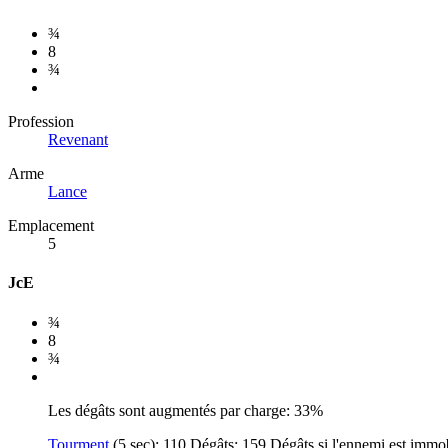
¾
8
¾
Profession
Revenant
Arme
Lance
Emplacement
5
JcE
¾
8
¾
Les dégâts sont augmentés par charge: 33%
Tourment
(5 sec): 110 Dégâts; 159 Dégâts si l'ennemi est immo