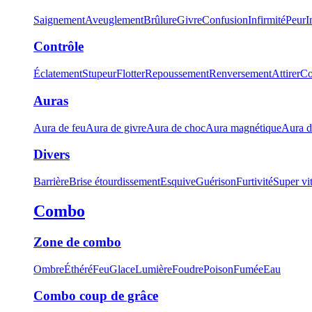
Saignement
Aveuglement
Brûlure
Givre
Confusion
Infirmité
Peur
I
Contrôle
Éclatement
Stupeur
Flotter
Repoussement
Renversement
Attirer
Co
Auras
Aura de feu
Aura de givre
Aura de choc
Aura magnétique
Aura d
Divers
Barrière
Brise étourdissement
Esquive
Guérison
Furtivité
Super vi
Combo
Zone de combo
Ombre
Éthéré
Feu
Glace
Lumière
Foudre
Poison
Fumée
Eau
Combo coup de grâce